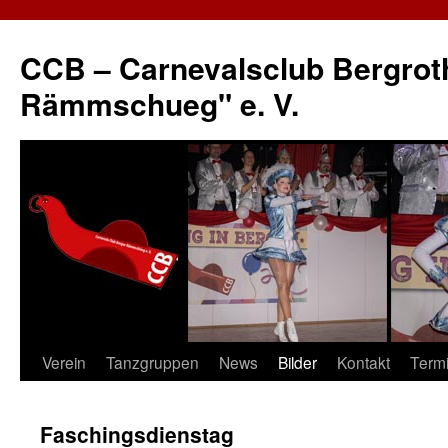
CCB – Carnevalsclub Bergrot
Rämmschueg" e. V.
Verein
Tanzgruppen
News
Bilder
Kontakt
Term
Springe
zum
Faschingsdienstag
Inhalt