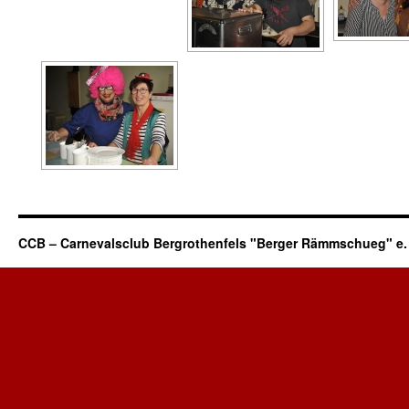
CCB – Carnevalsclub Bergrothenfels "Berger Rämmschueg" e. 