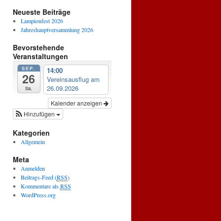
Neueste Beiträge
Lampionfest 2026
Jahreshauptversammlung 2026
Bevorstehende
Veranstaltungen
SEP.
14:00
26
Vereinsausflug am
26.09.2026
Sa.
Kalender anzeigen
Hinzufügen
Kategorien
Allgemein
Meta
Anmelden
Beitrags-Feed (
RSS
)
Kommentare als
RSS
WordPress.org