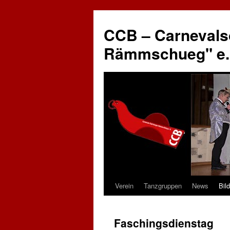
CCB – Carnevals
Rämmschueg" e.
Verein
Tanzgruppen
News
Bild
Springe
zum
Faschingsdienstag
Inhalt