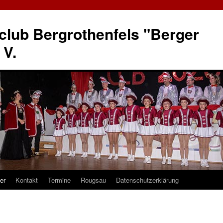
club Bergrothenfels "Berger
 V.
er
Kontakt
Termine
Rougsau
Datenschutzerklärung