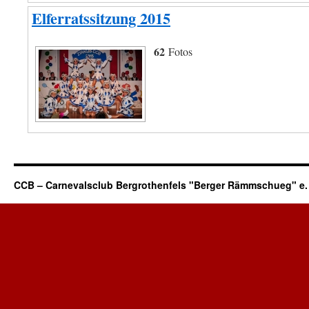
Elferratssitzung 2015
62
Fotos
CCB – Carnevalsclub Bergrothenfels "Berger Rämmschueg" e. 