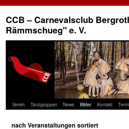
CCB – Carnevalsclub Bergrot
Rämmschueg" e. V.
Verein
Tanzgruppen
News
Bilder
Kontakt
Term
Springe
zum
nach Veranstaltungen sortiert
Inhalt