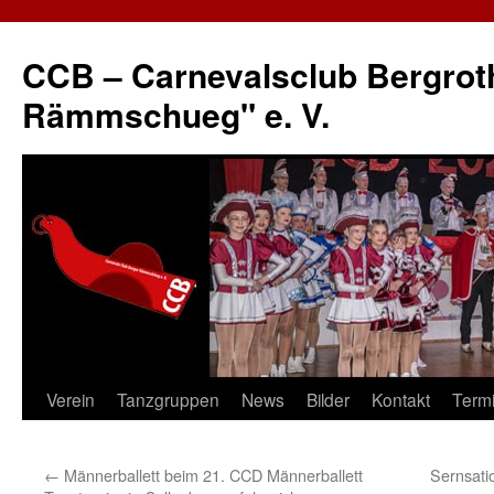
CCB – Carnevalsclub Bergrot
Rämmschueg" e. V.
Verein
Tanzgruppen
News
Bilder
Kontakt
Term
Springe
zum
←
Männerballett beim 21. CCD Männerballett
Sernsatio
Inhalt